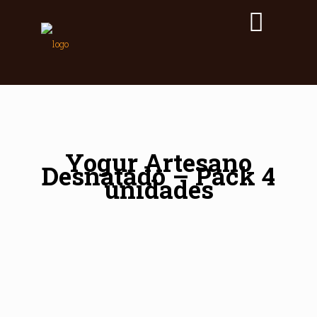
Yogur Artesano
Desnatado – Pack 4
unidades