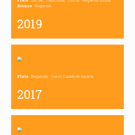
Plata
· Sin Sal · Tradicional · Cincho · Requesón Ricota
Bronce
· Requesón
2019
Plata
· Requesón · Queso Curado de mezcla
2017