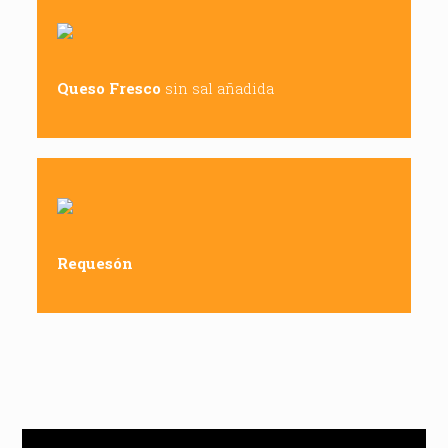
Queso Fresco
sin sal añadida
Requesón